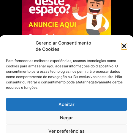
Gerenciar Consentimento
de Cookies
Para fornecer as melhores experiências, usamos tecnologias como
cookies para armazenar e/ou acessar informações do dispositivo. O
Escolha do Editor
consentimento para essas tecnologias nos permitirá processar dados
como comportamento de navegação ou IDs exclusivos neste site. Não
Justiça Itinerante garante regularização
consentir ou retirar o consentimento pode afetar negativamente certos
fundiária e casamento comunitário para
recursos e funções.
famílias em Portel
21 de maio de 2026
Aceitar
Portel estreia com empate no futsal
Negar
feminino pelos Jogos Estudantis Paraenses
no Marajó
21 de maio de 2026
Ver preferências